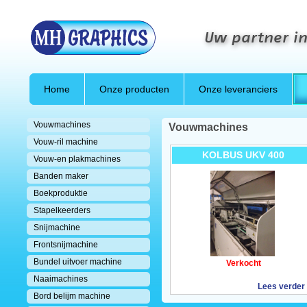
Uw partner in
Home
Onze producten
Onze leveranciers
Vouwmachines
Vouwmachines
Vouw-ril machine
KOLBUS UKV 400
Vouw-en plakmachines
Banden maker
Boekproduktie
Stapelkeerders
Snijmachine
Frontsnijmachine
Bundel uitvoer machine
Verkocht
Naaimachines
Lees verder
Bord belijm machine