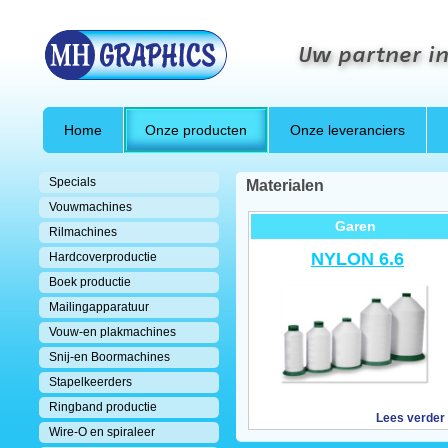
Uw partner in
Home
Onze producten
Onze leveranciers
Specials
Materialen
Vouwmachines
Garen
Rilmachines
NYLON 6.6
Hardcoverproductie
Boek productie
Mailingapparatuur
Vouw-en plakmachines
Snij-en Boormachines
Stapelkeerders
Ringband productie
Lees verder
Wire-O en spiraleer